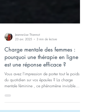
Jeanne-Lise Thiennot
23 avr. 2025
3 min de lecture
Charge mentale des femmes :
pourquoi une thérapie en ligne
est une réponse efficace ?
Vous avez l’impression de porter tout le poids
du quotidien sur vos épaules ? La charge
mentale féminine , ce phénomène invisible
mais...