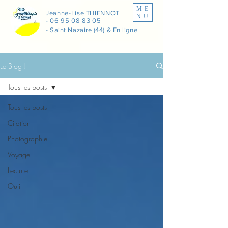
ME
Jeanne-Lise THIENNOT
NU
-
06 95 08 83 05
- Saint Nazaire (44) & En ligne
Le Blog !
Tous les posts
Tous les posts
Citation
Photographie
Voyage
Lecture
Outil