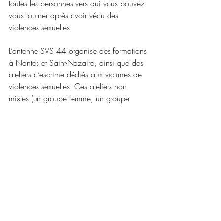
toutes les personnes vers qui vous pouvez 
vous tourner après avoir vécu des 
violences sexuelles. 
L’antenne SVS 44 organise des formations 
à Nantes et Saint-Nazaire, ainsi que des 
ateliers d’escrime dédiés aux victimes de 
violences sexuelles. Ces ateliers non-
mixtes (un groupe femme, un groupe 
homme) permettent aux personnes 
victimes de faire un parcours de 
réparation via la pratique de l’escrime, au 
cours d’une dizaine d’ateliers de 4h 
répartis de septembre à juin. Vous pouvez 
les contacter ici : 
pf.44@stopauxviolencessexuelles.com