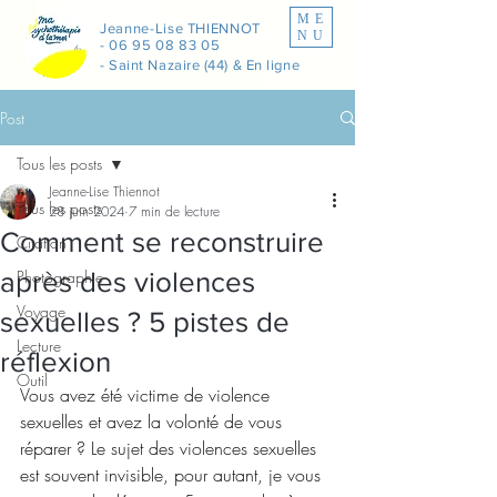
ME
Jeanne-Lise THIENNOT
NU
-
06 95 08 83 05
- Saint Nazaire (44) & En ligne
Post
Tous les posts
Jeanne-Lise Thiennot
Tous les posts
28 juin 2024
7 min de lecture
Comment se reconstruire
Citation
après des violences
Photographie
Voyage
sexuelles ? 5 pistes de
Lecture
réflexion
Outil
Vous avez été victime de violence 
sexuelles et avez la volonté de vous 
réparer ? Le sujet des violences sexuelles 
est souvent invisible, pour autant, je vous 