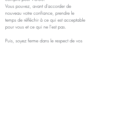
Vous pouvez, avant d’accorder de 
nouveau votre confiance, prendre le 
temps de réfléchir à ce qui est acceptable 
pour vous et ce qui ne l'est pas. 
Puis, soyez ferme dans le respect de vos 
limites et n'hésitez pas à vous éloigner si 
elles ne sont pas respectées.
Bien que la perspective de s'engager à 
nouveau dans une relation puisse sembler 
effrayante après une expérience toxique, 
il est tout à fait possible de retrouver 
l'amour de manière saine et 
épanouissante. Prenez le temps 
nécessaire pour vous reconstruire et faites-
vous confiance pour choisir un partenaire 
qui vous respecte et vous valorise.