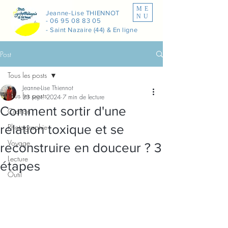
ME
Jeanne-Lise THIENNOT
NU
-
06 95 08 83 05
- Saint Nazaire (44) & En ligne
Post
Tous les posts
Jeanne-Lise Thiennot
Tous les posts
23 sept. 2024
7 min de lecture
Comment sortir d'une
Citation
relation toxique et se
Photographie
Voyage
reconstruire en douceur ? 3
Lecture
étapes
Outil