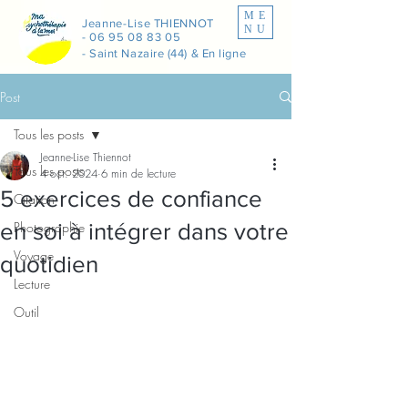
ME
Jeanne-Lise THIENNOT
NU
-
06 95 08 83 05
- Saint Nazaire (44) & En ligne
Post
Tous les posts
Jeanne-Lise Thiennot
Tous les posts
4 oct. 2024
6 min de lecture
5 exercices de confiance
Citation
en soi à intégrer dans votre
Photographie
Voyage
quotidien
Lecture
Outil