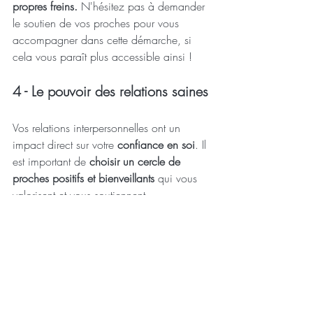
propres freins.
 N'hésitez pas à demander 
le soutien de vos proches pour vous 
accompagner dans cette démarche, si 
cela vous paraît plus accessible ainsi !
4 - Le pouvoir des relations saines
Vos relations interpersonnelles ont un 
impact direct sur votre 
confiance en soi
. Il 
est important de 
choisir un cercle de 
proches positifs et bienveillants
 qui vous 
valorisent et vous soutiennent. 
Éloignez-vous des personnes critiques ou 
négatives qui pourraient miner votre 
estime de vous-même (même si cela vous 
semble très difficile aujourd’hui). Il s’agit 
de vous affirmer dans votre posture et vos 
limites personnelles.
Parallèlement, apprenez à 
communiquer 