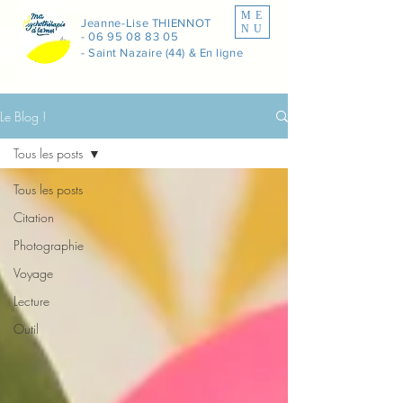
ME
Jeanne-Lise THIENNOT
NU
-
06 95 08 83 05
- Saint Nazaire (44) & En ligne
Le Blog !
Tous les posts
Tous les posts
Citation
Photographie
Voyage
Lecture
Outil