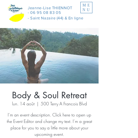
ME
Jeanne-Lise THIENNOT
NU
-
06 95 08 83 05
- Saint Nazaire (44) & En ligne
Body & Soul Retreat
lun. 14 août
  |  
500 Terry A Francois Blvd
I’m an event description. Click here to open up
the Event Editor and change my text. I’m a great
place for you to say a little more about your
upcoming event.