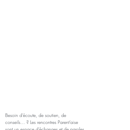
Besoin d’écoute, de soutien, de 
conseils… ? Les rencontres Parent’aise 
sont un espace d’échanges et de paroles 