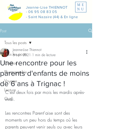
ME
Jeanne-Lise THIENNOT
NU
-
06 95 08 83 05
- Saint Nazaire (44) & En ligne
Post
Tous les posts
Jeanne-Lise Thiennot
Tous les posts
6 oct. 2021
1 min de lecture
Une rencontre pour les
Citation
parents d'enfants de moins
Photographie
Voyage
de 6 ans à Trignac !
Lecture
C'est deux fois par mois les mardis après-
Outil
midi.
Les rencontres Parent'aise sont des 
moments un peu hors du temps où les 
parents peuvent venir seuls ou avec leurs 