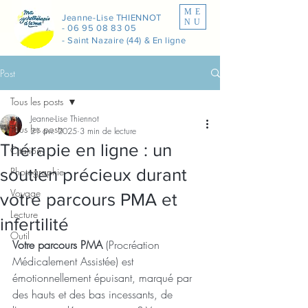
ME
Jeanne-Lise THIENNOT
NU
-
06 95 08 83 05
- Saint Nazaire (44) & En ligne
Post
Tous les posts
Jeanne-Lise Thiennot
Tous les posts
21 avr. 2025
3 min de lecture
Thérapie en ligne : un
Citation
soutien précieux durant
Photographie
Voyage
votre parcours PMA et
Lecture
infertilité
Outil
Votre parcours PMA 
(Procréation 
Médicalement Assistée) est 
émotionnellement épuisant, marqué par 
des hauts et des bas incessants, de 