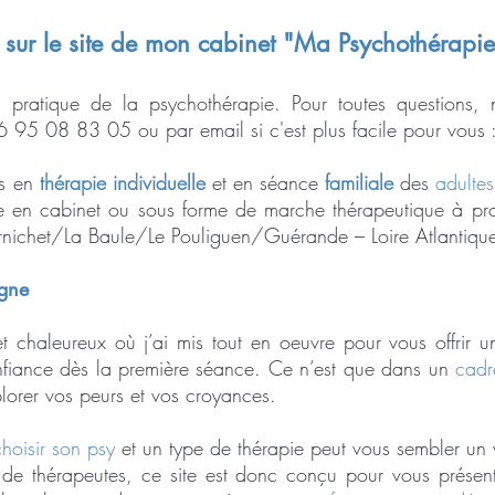
 sur le site de mon cabinet "Ma Psychothérapie
a pratique de la psychothérapie. Pour toutes questions
 06 95 08 83 05 ou par email si c'est plus facile pour vous 
is en
thérapie individuelle
et en séance
familiale
des
adultes
e en cabinet ou sous forme de marche thérapeutique à pro
rnichet/La Baule/Le Pouliguen/Guérande – Loire Atlantique
igne
t chaleureux où j’ai mis tout en oeuvre pour vous offrir 
onfiance dès la première séance. Ce n’est que dans un
cadr
plorer vos peurs et vos croyances.
choisir son psy
et un type de thérapie peut vous sembler un v
e de thérapeutes, ce site est donc conçu pour vous prése