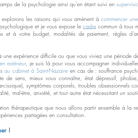
amps de la psychologie ainsi qu'en étant suivi en
supervisi
s explorons les raisons qui vous amènent à
commencer une 
l psychologique et je vous expose le
cadre
commun à tous me
s et à votre budget, modalités de paiement, règles d’an
 à une expérience difficile ou que vous viviez une période 
en extérieur
, je suis là pour vous accompagner individuell
is
au cabinet à Saint-Nazaire
en cas de : souffrance psychi
rte de sens, mieux vous connaître, état dépressif, phobie,
rcissique), symptômes corporels, troubles obsessionnels c
lité, mal-être, anxiété, et tout autre état nécessitant un sou
lation thérapeutique que nous allons partir ensemble à la 
xpériences partagées en consultation.
mer !