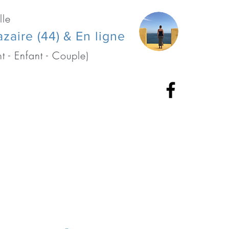
lle
azaire (44) & En ligne
t - Enfant - Couple)
de RDV
Contact