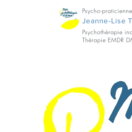
Psycho-praticienne
Jeanne-Lise 
Psychothérapie ind
Thérapie EMDR DM
Présentation
Une Thé