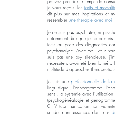
pouvez prendre le temps de cons
je vous reçois, les
tarifs et modalit
dit plus sur mes inspirations et 
ressembler
une thérapie avec moi :
Je ne suis pas psychiatre, ni psyc
notamment dire que je ne prescris
tests ou pose des diagnostics c
psychanalyse. Avec moi, vous serez
suis pas une psy silencieuse, j'
nécessite d'avoir été bien formé à
multitude d’approches thérapeutique
Je suis une
professionnelle de la 
linguistique), l’ennéagramme, l’ana
sens), la systémie avec l’utilisatio
(psychogénéalogie et génogramme)
CNV (communication non violente).
solides connaissances dans ces
d