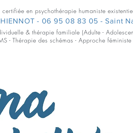
 certifiée en psychothérapie humaniste existentie
THIENNOT -
06 95 08 83 05
- Saint N
ividuelle & thérapie familiale (Adulte - Adolescen
S - Thérapie des schémas - Approche féministe
rapie avec moi
Le Blog !
Tarifs/Modalités
Demande 