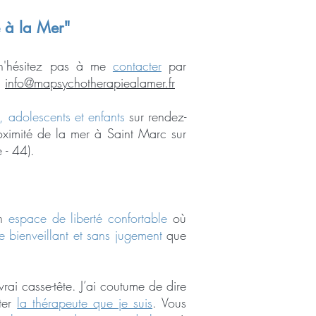
 à la Mer"
, n'hésitez pas à me
contacter
par
:
info@mapsychotherapiealamer.fr
, adolescents et enfants
sur rendez-
ximité de la mer à Saint Marc sur
 - 44).
un
espace de liberté confortable
où
e bienveillant et sans jugement
que
rai casse-tête. J’ai coutume de dire
nter
la thérapeute que je suis
. Vous