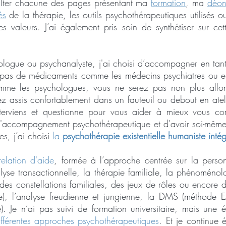
ulter chacune des pages présentant ma
formation
, ma
déon
és
de la thérapie, les outils psychothérapeutiques utilisés 
mes valeurs. J’ai également pris soin de synthétiser sur c
hologue ou psychanalyste, j'ai choisi d’accompagner en tan
 pas de médicaments comme les médecins psychiatres ou en
omme les psychologues, vous ne serez pas non plus allon
 assis confortablement dans un fauteuil ou debout en ateli
interviens et questionne pour vous aider à mieux vous c
 l'accompagnement psychothérapeutique et d'avoir soi-même
s, j’ai choisi
la
psychothérapie existentielle humaniste intég
relation d'aide
, formée à l’approche centrée sur la pers
lyse transactionnelle, la thérapie familiale, la phénoménol
n des constellations familiales, des jeux de rôles ou encore 
, l’analyse freudienne et jungienne, la DMS (méthode E
 Je n’ai pas suivi de formation universitaire, mais une 
ifférentes approches psychothérapeutiques
. Et je continue