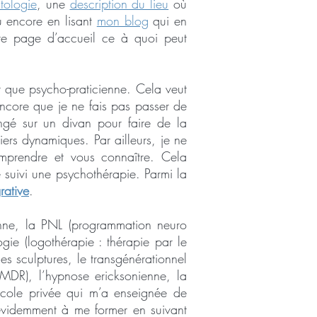
tologie
, une
description du lieu
où
ou encore en lisant
mon blog
qui en
ette page d’accueil ce à quoi peut
t que psycho-praticienne. Cela veut
core que je ne fais pas passer de
gé sur un divan pour faire de la
ers dynamiques. Par ailleurs, je ne
omprendre et vous connaître. Cela
 suivi une psychothérapie. Parmi la
rative
.
onne, la PNL (programmation neuro
ogie (logothérapie : thérapie par le
des sculptures, le transgénérationnel
MDR), l’hypnose ericksonienne, la
école privée qui m’a enseignée de
 évidemment à me former en suivant